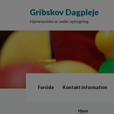
G
å
Gribskov Dagpleje
t
i
Hjemmesiden er under opbygning
l
h
o
v
e
d
i
n
d
h
o
l
Forside
Kontakt information
d
e
t
Hjem