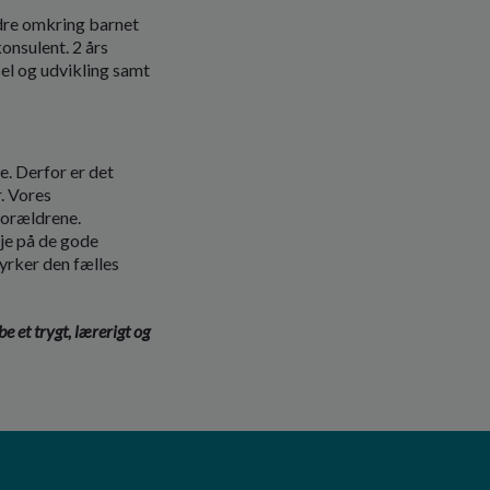
ældre omkring barnet
onsulent. 2 års
sel og udvikling samt
e. Derfor er det
r. Vores
forældrene.
øje på de gode
yrker den fælles
 et trygt, lærerigt og