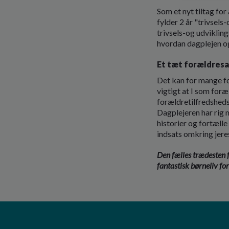
Som et nyt tiltag for
fylder 2 år "trivsel
trivsels-og udvikling
hvordan dagplejen o
Et tæt forældresam
Det kan for mange fo
vigtigt at I som foræ
forældretilfredsheds
Dagplejeren har rig 
historier og fortæll
indsats omkring jer
Den fælles trædesten f
fantastisk børneliv fo