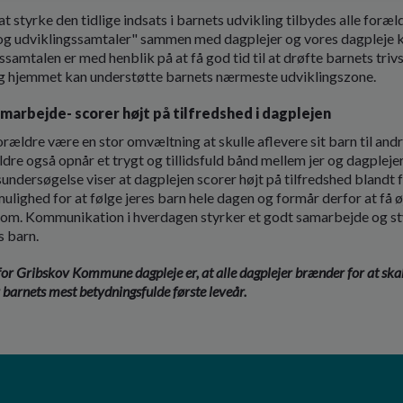
 at styrke den tidlige indsats i barnets udvikling tilbydes alle for
s-og udviklingssamtaler" sammen med dagplejer og vores dagpleje k
ssamtalen er med henblik på at få god tid til at drøfte barnets triv
g hjemmet kan understøtte barnets nærmeste udviklingszone.
arbejde- scorer højt på tilfredshed i dagplejen
rældre være en stor omvæltning at skulle aflevere sit barn til andr
ldre også opnår et trygt og tillidsfuld bånd mellem jer og dagpleje
undersøgelse viser at dagplejen scorer højt på tilfredshed blandt 
mulighed for at følge jeres barn hele dagen og formår derfor at få 
e om. Kommunikation i hverdagen styrker et godt samarbejde og st
es barn.
or Gribskov Kommune dagpleje er, at alle dagplejer brænder for at skabe
r barnets mest betydningsfulde første leveår.